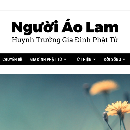
CHUYÊN ĐỀ
GIA ĐÌNH PHẬT TỬ
TỪ THIỆN
ĐỜI SỐNG