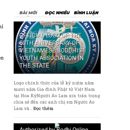
BÀI MỚI
ĐỌC NHIỀU
BÌNH LUẬN
hỉ
OFFICIAL LOGO OF THE
50TH ANIVERSARY OF
VIETNAMESE BODDHIST
YOUTH ASSOCIATION IN
òn
THE STATE
Logo chính thức của lễ kỷ niệm năm
mươi năm Gia đình Phật tử Việt Nam
tại Hoa KỳNgười Áo Lam xin trân trọng
chia sẻ đến các anh chị em Người Áo
Lam và...
Đọc thêm
Authorized by Bodhi Online