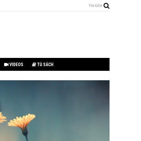
TÌM KIẾM
VIDEOS
TỦ SÁCH