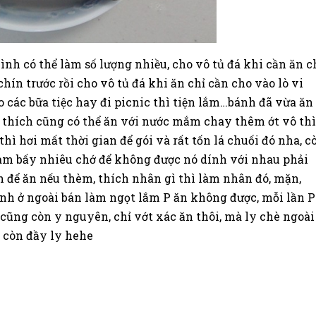
mình có thể làm số lượng nhiều, cho vô tủ đá khi cần ăn c
hín trước rồi cho vô tủ đá khi ăn chỉ cần cho vào lò vi
 các bữa tiệc hay đi picnic thì tiện lắm…bánh đã vừa ăn
thích cũng có thể ăn với nước mắm chay thêm ớt vô thì
ì hơi mất thời gian để gói và rất tốn lá chuối đó nha, c
làm bấy nhiêu chớ để không được nó dính với nhau phải
nh để ăn nếu thèm, thích nhân gì thì làm nhân đó, mặn,
ánh ở ngoài bán làm ngọt lắm P ăn không được, mỗi lần P
o cũng còn y nguyên, chỉ vớt xác ăn thôi, mà ly chè ngoài
 còn đầy ly hehe