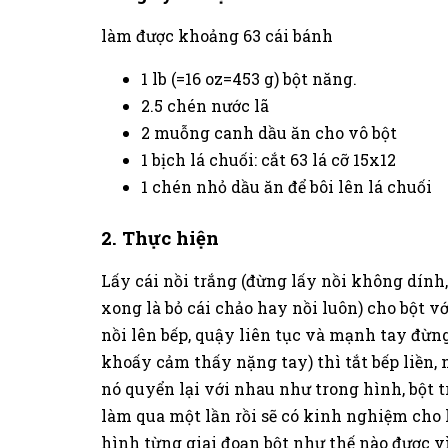
làm được khoảng 63 cái bánh
1 lb (=16 oz=453 g) bột năng.
2.5 chén nước lã
2 muỗng canh dầu ăn cho vô bột
1 bịch lá chuối: cắt 63 lá cỡ 15x12
1 chén nhỏ dầu ăn để bôi lên lá chuối
2. Thực hiện
Lấy cái nồi trắng (đừng lấy nồi không dín
xong là bỏ cái chảo hay nồi luôn) cho bột vớ
nồi lên bếp, quậy liên tục và mạnh tay đừng
khoấy cảm thấy nặng tay) thì tắt bếp liền, 
nó quyển lại với nhau như trong hình, bột t
làm qua một lần rồi sẽ có kinh nghiệm cho
hình từng giai đoạn bột như thế nào được 