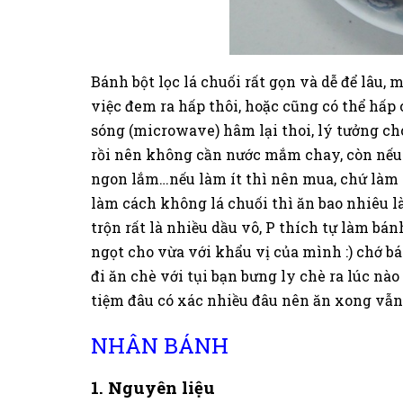
Bánh bột lọc lá chuối rất gọn và dễ để lâu, 
việc đem ra hấp thôi, hoặc cũng có thể hấp c
sóng (microwave) hâm lại thoi, lý tưởng cho
rồi nên không cần nước mắm chay, còn nếu 
ngon lắm…nếu làm ít thì nên mua, chứ làm th
làm cách không lá chuối thì ăn bao nhiêu 
trộn rất là nhiều dầu vô, P thích tự làm bá
ngọt cho vừa với khẩu vị của mình :) chớ b
đi ăn chè với tụi bạn bưng ly chè ra lúc nà
tiệm đâu có xác nhiều đâu nên ăn xong vẫn
NHÂN BÁNH
1. Nguyên liệu